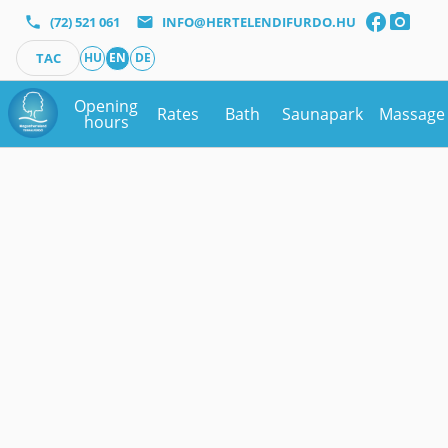
facebook
photo_camera
phone
(72) 521 061
mail
INFO@HERTELENDIFURDO.HU
TAC
HU
EN
DE
Opening
Rates
Bath
Saunapark
Massage
hours