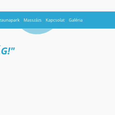
zaunapark
Masszázs
Kapcsolat
Galéria
G!"