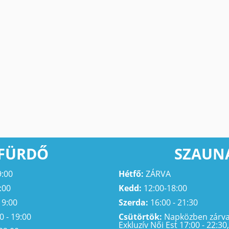
FÜRDŐ
SZAUN
9:00
Hétfő:
ZÁRVA
:00
Kedd:
12:00-18:00
19:00
Szerda:
16:00 - 21:30
0 - 19:00
Csütörtök:
Napközben zárva,
Exkluzív Női Est 17:00 - 22:30,