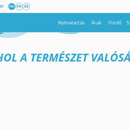
ZF
HU
EN
DE
Nyitvatartás
Árak
Fürdő
S
HOL A TERMÉSZET VALÓSÁ