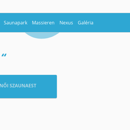
Saunapark
Massieren
Nexus
Galéria
“
NŐI SZAUNAEST