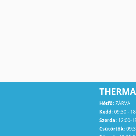
THERMA
Hétfő:
ZÁRVA
Kedd:
09:30 - 18
Szerda:
12:00-1
Csütörtök:
09:3