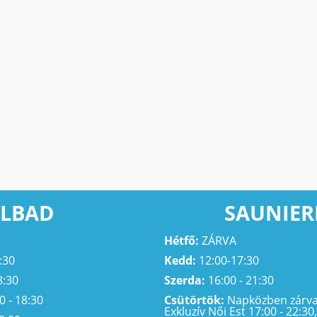
LBAD
SAUNIER
Hétfő:
ZÁRVA
:30
Kedd:
12:00-17:30
8:30
Szerda:
16:00 - 21:30
0 - 18:30
Csütörtök:
Napközben zárva,
Exkluzív Női Est 17:00 - 22:30,