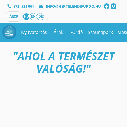
facebook
photo_camera
phone
(72) 521 061
mail
INFO@HERTELENDIFURDO.HU
ÁSZF
HU
EN
DE
Nyitvatartás
Árak
Fürdő
Szaunapark
Mas
"AHOL A TERMÉSZET
VALÓSÁG!"