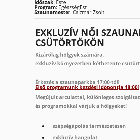
Időszak
: Este
Program
: EgészségEst
Szaunamester
: Csizmár Zsolt
EXKLUZÍV NŐI SZAUNA
CSÜTÖRTÖKÖN
Kizárólag hölgyek számára,
exkluzív környezetben kéthetente csütör
Érkezés a szaunaparkba 17:00-tól!
Első programunk kezdési időpontja 18:00!
Megújult arculattal, különleges szolgált
és programokkal várjuk a hölgyeket!
szépségápolás természetesen
exkluzív hangulat