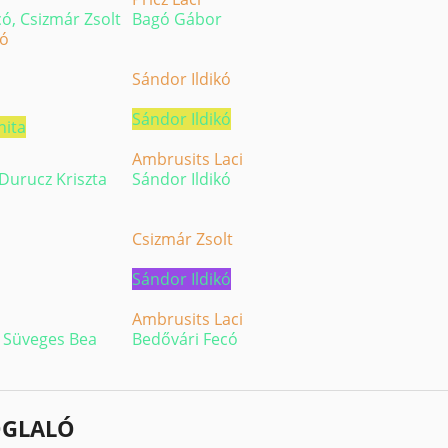
ó, Csizmár Zsolt
Bagó Gábor
kó
Sándor Ildikó
Sándor Ildikó
nita
Ambrusits Laci
Durucz Kriszta
Sándor Ildikó
Csizmár Zsolt
Sándor Ildikó
Ambrusits Laci
, Süveges Bea
Bedővári Fecó
OGLALÓ