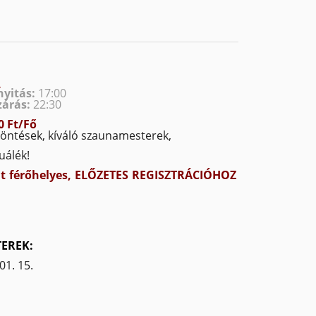
:
nyitás:
17:00
árás:
22:30
0 Ft/Fő
löntések, kíváló szaunamesterek,
tuálék!
ált férőhelyes, ELŐZETES REGISZTRÁCIÓHOZ
EREK:
01. 15.