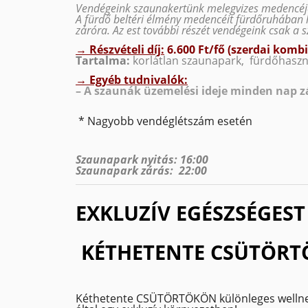
Vendégeink szaunakertünk melegvizes medencéj
A fürdő beltéri élmény medencéit fürdőruhában 
záróra. Az est további részét vendégeink csak a 
→
Részvételi díj:
6.600 Ft/fő (szerdai kombi
Tartalma:
korlátlan szaunapark, fürdőhaszná
→ Egyéb tudnivalók:
– A szaunák üzemelési ideje minden nap zár
* Nagyobb vendéglétszám esetén
Szaunapark nyitás: 16:00
Szaunapark zárás: 22:00
EXKLUZÍV EGÉSZSÉGEST
KÉTHETENTE CSÜTÖR
Kéthetente CSÜTÖRTÖKÖN különleges wellness 