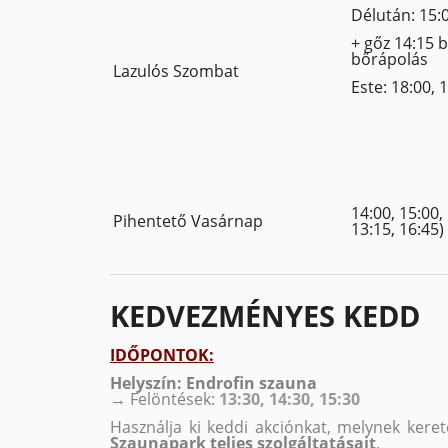
Délután: 15:0
+ gőz 14:15 b
bőrápolás
Lazulós Szombat
Este: 18:00, 
14:00, 15:00,
Pihentető Vasárnap
13:15, 16:45)
KEDVEZMÉNYES KEDD
IDŐPONTOK:
Helyszín: Endrofin szauna
→ Felöntések:
13:30, 14:30, 15:30
Használja ki keddi akciónkat, melynek ker
Szaunapark teljes szolgáltatásait
.