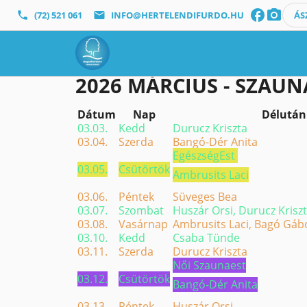
facebook
photo_camera
phone
(72) 521 061
mail
INFO@HERTELENDIFURDO.HU
ÁS
SZAUNAPROGRA
2026 MÁRCIUS - SZAU
Dátum
Nap
Délután
03.03.
Kedd
Durucz Kriszta
03.04.
Szerda
Bangó-Dér Anita
EgészségEst
03.05.
Csütörtök
Ambrusits Laci
03.06.
Péntek
Süveges Bea
03.07.
Szombat
Huszár Orsi, Durucz Kriszt
03.08.
Vasárnap
Ambrusits Laci, Bagó Gáb
03.10.
Kedd
Csaba Tünde
03.11.
Szerda
Durucz Kriszta
Női Szaunaest
03.12.
Csütörtök
Bangó-Dér Anita
03.13.
Péntek
Huszár Orsi