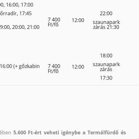
0, 16:00, 17:00
őrradír, 17:45
22:00
7 400
12:00
szaunapark
Ft/fő
19:00, 20:00, 21:00
zárás 21:30
18:00
szaunapark
 16:00 (+ gőzkabin
7 400
12:00
zárás
Ft/fő
17:30
etében
5.600 Ft-ért veheti igénybe a Termálfürdő és