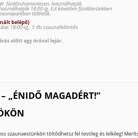
ét fürdőruhamentesen. használhatják.
használhatják 18:00-ig. Ezt követően fürdőterünkben
szaunaparkban tölthetik.
nált belépő)
lat 18:00-ig, 3 db szaunafelöntés
ás előtt egy órával lejár.
 – „ÉNIDŐ MAGADÉRT!”
TÖKÖN
szaunaestünkön töltődhetsz fel testileg és lelkileg! Merít