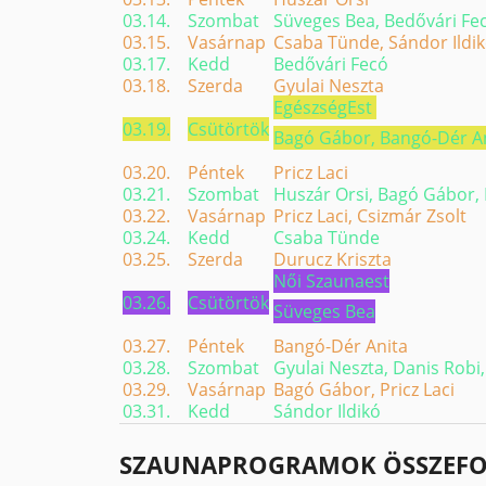
03.14.
Szombat
Süveges Bea, Bedővári Fec
03.15.
Vasárnap
Csaba Tünde, Sándor Ildi
03.17.
Kedd
Bedővári Fecó
03.18.
Szerda
Gyulai Neszta
EgészségEst
03.19.
Csütörtök
Bagó Gábor, Bangó-Dér A
03.20.
Péntek
Pricz Laci
03.21.
Szombat
Huszár Orsi, Bagó Gábor, 
03.22.
Vasárnap
Pricz Laci, Csizmár Zsolt
03.24.
Kedd
Csaba Tünde
03.25.
Szerda
Durucz Kriszta
Női Szaunaest
03.26.
Csütörtök
Süveges Bea
03.27.
Péntek
Bangó-Dér Anita
03.28.
Szombat
Gyulai Neszta, Danis Robi
03.29.
Vasárnap
Bagó Gábor, Pricz Laci
03.31.
Kedd
Sándor Ildikó
SZAUNAPROGRAMOK ÖSSZEF