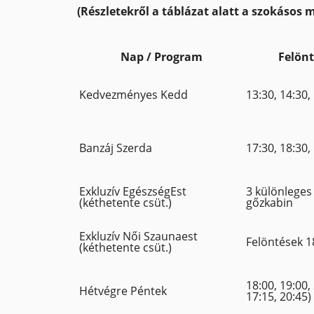
(Részletekről a táblázat alatt a szokásos
Nap / Program
Felönt
Kedvezményes Kedd
13:30, 14:30,
Banzáj Szerda
17:30, 18:30,
Exkluzív EgészségEst
3 különleges 
(kéthetente csüt.)
gőzkabin
Exkluzív Női Szaunaest
Felöntések 1
(kéthetente csüt.)
18:00, 19:00,
Hétvégre Péntek
17:15, 20:45)