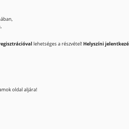
ában,
,
regisztrációval
lehetséges a részvétel!
Helyszíni jelentkez
mok oldal aljára!