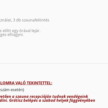
ználat, 3 db szaunafelöntés
előtt egy órával lejár.
éges elhagyni.
LOMRA VALÓ TEKINTETTEL:
étszám esetén)
vetően a szauna recepcióján tudnak vendégeink
álni. Grátisz belépés a szabad helyek függvényében