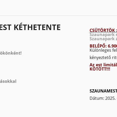
EST KÉTHETENTE
CSÜTÖRTÖK 
Szaunapark 
Szaunapark z
BELÉPŐ: 6.90
Különleges fe
tökönként!
kényeztető ri
Az est limit
KÖTÖTT!!!
atásokkal
SZAUNAMEST
Dátum: 2025. 