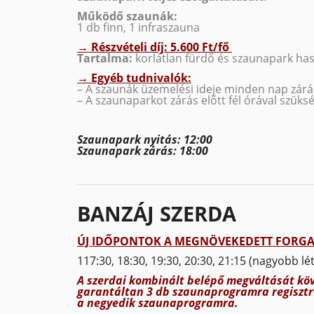
Működő szaunák:
1 db finn, 1 infraszauna
→
Részvételi díj: 5.600 Ft/fő
Tartalma:
korlátlan fürdő és szaunapark has
→ Egyéb tudnivalók:
– A szaunák üzemelési ideje minden nap zárás 
– A szaunaparkot zárás előtt fél órával szüks
Szaunapark nyitás: 12:00
Szaunapark zárás: 18:00
BANZÁJ SZERDA
ÚJ IDŐPONTOK A MEGNÖVEKEDETT FORGA
117:30, 18:30, 19:30, 20:30, 21:15 (nagyobb l
A szerdai kombinált belépő megváltását kö
garantáltan 3 db szaunaprogramra regisztr
a negyedik szaunaprogramra.