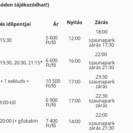
 módon tájékozódhat!)
Nyitás
Zárás
és időpontjai
Ár
18:00
5 600
12:00
 15:30
szaunapark
Ft/fő
zárás 17:30
22:00
6 600
16:00
 19:30, 20:30, 21:15*
szaunapark
Ft/fő
zárás 21:30
23:30
+ 1 exkluzív +
10 500
17:00
szaunapark
Ft/fő
zárás
22:30
6 900
17:00
szaunapark
8:00-tól
Ft/fő
zárás
22:00
 20:00 (+ gőzkabin
7 400
14:00
szaunapark
Ft/fő
zárás 21:30