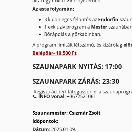
által egy exkluzív környezetben!
Az este folyamán:
3 különleges felöntés az
Endorfin
szaun
1 exkluzív program a
Mester
szaunában
Bőrápolás a gőzkabinban.
A program limitált létszámú, és kizárólag
elő
Belépőár- 10.500 Ft
SZAUNAPARK NYITÁS: 17:00
SZAUNAPARK ZÁRÁS: 23:30
Regisztrációért látogasson el a szaunaprogra
📞
INFO vonal
: +3672521061
Szaunamester: Csizmár Zsolt
Időpontok:
Dátum
: 2025.01.09.