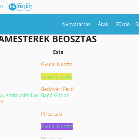
ZF
HU
EN
DE
MOK
Nyitvatartás
Árak
Fürdő
S
NAMESTEREK BEOSZTÁS
Este
Gyulai Neszta
Csizmár Zsolt
Bedővári Fecó
a, Ambrusits Laci
Bagó Gábor
or
Pricz Laci
Gyulai Neszta
Pricz Laci