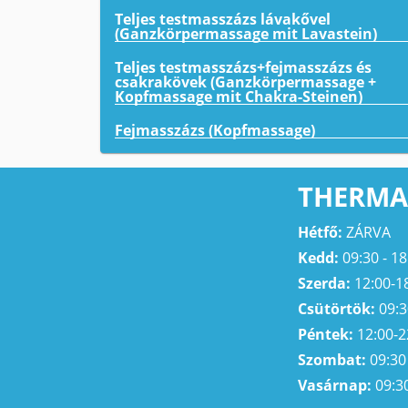
Teljes testmasszázs lávakővel
(Ganzkörpermassage mit Lavastein)
Teljes testmasszázs+fejmasszázs és
csakrakövek (Ganzkörpermassage +
Kopfmassage mit Chakra-Steinen)
Fejmasszázs (Kopfmassage)
THERMA
Hétfő:
ZÁRVA
Kedd:
09:30 - 18
Szerda:
12:00-1
Csütörtök:
09:3
Péntek:
12:00-2
Szombat:
09:30 
Vasárnap:
09:30