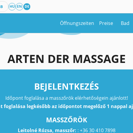
GB
HU
EN
DE
Öffnungszeiten
Preise
Bad
ARTEN DER MASSAGE
BEJELENTKEZÉS
Időpont foglalása a masszőrök elérhetőségein ajánlott!
t foglalása legkésőbb az időpontot megelőző 1 nappal aj
MASSZŐRÖK
Leitolné Rózsa, masszőr:
: +36 30 410 7898