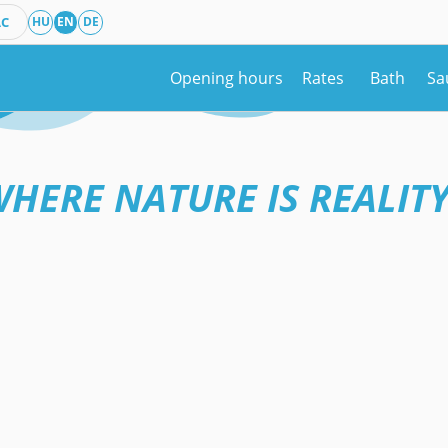
AC
HU
EN
DE
Opening hours
Rates
Bath
Sa
WHERE NATURE IS REALITY!