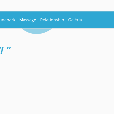
unapark
Massage
Relationship
Galéria
 “