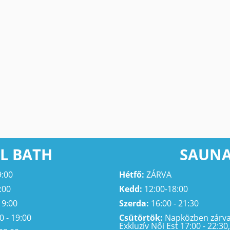
L BATH
SAUN
9:00
Hétfő:
ZÁRVA
:00
Kedd:
12:00-18:00
19:00
Szerda:
16:00 - 21:30
0 - 19:00
Csütörtök:
Napközben zárva,
Exkluzív Női Est 17:00 - 22:30,