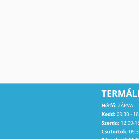
TERMÁL
Hétfő:
ZÁRVA
Kedd:
09:30 - 18
Szerda:
12:00-1
Csütörtök:
09:3