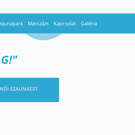
zaunapark
Masszázs
Kapcsolat
Galéria
G!"
NŐI SZAUNAEST