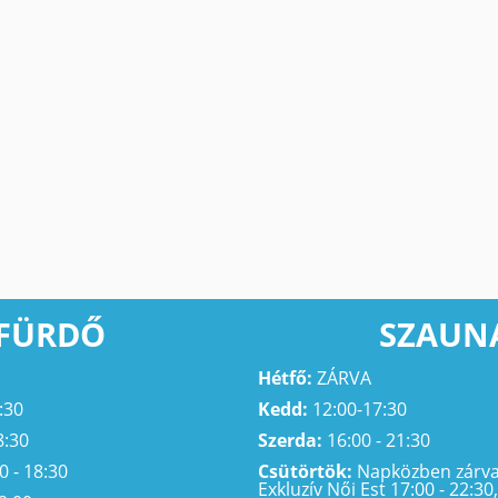
FÜRDŐ
SZAUN
Hétfő:
ZÁRVA
:30
Kedd:
12:00-17:30
8:30
Szerda:
16:00 - 21:30
0 - 18:30
Csütörtök:
Napközben zárva,
Exkluzív Női Est 17:00 - 22:30,