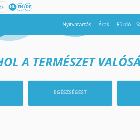
ZF
HU
EN
DE
Nyitvatartás
Árak
Fürdő
S
HOL A TERMÉSZET VALÓSÁ
EGÉSZSÉGEST