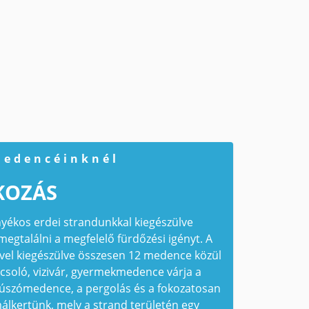
medencéinknél
KOZÁS
nyékos erdei strandunkkal kiegészülve
egtalálni a megfelelő fürdőzési igényt. A
vel kiegészülve összesen 12 medence közül
csoló, vizivár, gyermekmedence várja a
m úszómedence, a pergolás és a fokozatosan
lkertünk, mely a strand területén egy