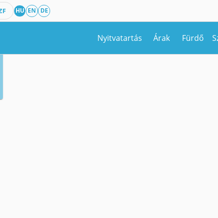
ZF
HU
EN
DE
Nyitvatartás
Árak
Fürdő
S