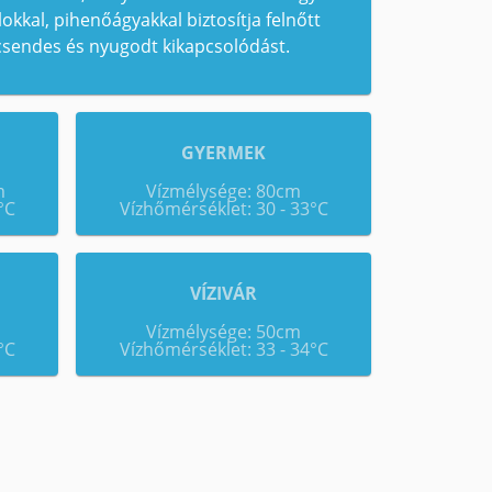
lokkal, pihenőágyakkal biztosítja felnőtt
csendes és nyugodt kikapcsolódást.
GYERMEK
m
Vízmélysége: 80cm
°C
Vízhőmérséklet: 30 - 33°C
VÍZIVÁR
Vízmélysége: 50cm
°C
Vízhőmérséklet: 33 - 34°C