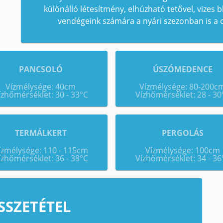
különálló létesítmény, elhúzható tetővel, vizes b
vendégeink számára a nyári szezonban is a 
PANCSOLÓ
ÚSZÓMEDENCE
Vízmélysége: 40cm
Vízmélysége: 80-200c
ízhőmérséklet: 30 - 33°C
Vízhőmérséklet: 28 - 30
TERMÁLKERT
PERGOLÁS
ízmélysége: 110 - 115cm
Vízmélysége: 100cm
ízhőmérséklet: 36 - 38°C
Vízhőmérséklet: 34 - 36
SSZETÉTEL