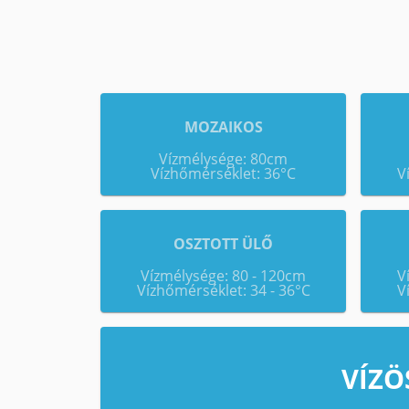
MOZAIKOS
Vízmélysége: 80cm
Vízhőmérséklet: 36°C
V
OSZTOTT ÜLŐ
Vízmélysége: 80 - 120cm
V
Vízhőmérséklet: 34 - 36°C
V
VÍZÖ