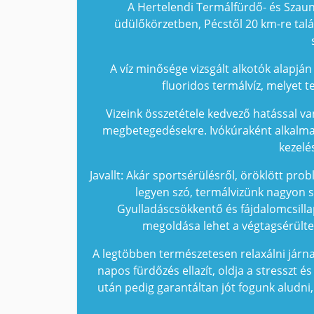
A Hertelendi Termálfürdő- és Sza
üdülőkörzetben, Pécstől 20 km-re talál
A víz minősége vizsgált alkotók alapjá
fluoridos termálvíz, melyet 
Vizeink összetétele kedvező hatással van
megbetegedésekre. Ivókúraként alkalmaz
kezelé
Javallt: Akár sportsérülésről, öröklött pro
legyen szó, termálvizünk nagyon 
Gyulladáscsökkentő és fájdalomcsilla
megoldása lehet a végtagsérülte
A legtöbben természetesen relaxálni járna
napos fürdőzés ellazít, oldja a stresszt 
után pedig garantáltan jót fogunk aludni