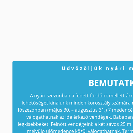
Üdvözöljük nyári 
BEMUTAT
A nyári szezonban a fedett fürdőnk mellett ár
lehetőséget kínálunk minden korosztály számára m
főszezonban (május 30. – augusztus 31.) 7 medencé
válogathatnak az ide érkező vendégek. Babapan
legkisebbeket. Felnőtt vendégeink a két sávos 25 
mélyülő ülőmedence közül válogathatnak. Termá