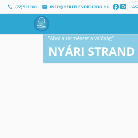
facebook
photo_camera
phone
(72) 521 061
mail
INFO@HERTELENDIFURDO.HU
ÁS
"Ahol a természet a valóság"
NYÁRI STRAND