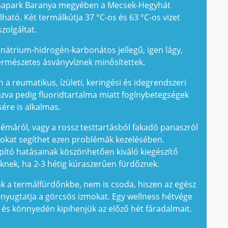
unapark Baranya megyében a Mecsek-Hegyhát
ható. Két termálkútja 37 °C-os és 63 °C-os vizet
szolgáltat.
n nátrium-hidrogén-karbonátos jellegű, igen lágy,
természetes ásványvíznek minősítettek.
 a reumatikus, ízületi, keringési és idegrendszeri
va pedig fluoridtartalma miatt fogínybetegségek
sére is alkalmas.
blémáról, vagy a rossz testtartásból fakadó panaszról
sokat segíthet ezen problémák kezelésében.
pító hatásainak köszönhetően kiváló kiegészítő
knek, ha 2-3 hétig kúraszerűen fürdőznek.
k a termálfürdőnkbe, nem is csoda, hiszen az egész
és nyugtatja a görcsös izmokat. Egy wellness hétvége
, és könnyedén kipihenjük az előző hét fáradalmait.