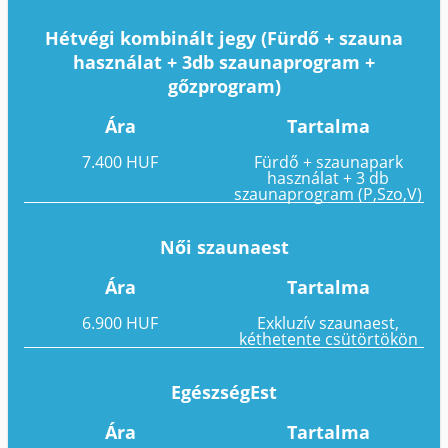
Hétvégi kombinált jegy (Fürdő + szauna
használat + 3db szaunaprogram +
gőzprogram)
Ára
Tartalma
7.400 HUF
Fürdő + szaunapark
használat + 3 db
szaunaprogram (P,Szo,V)
Női szaunaest
Ára
Tartalma
6.900 HUF
Exkluzív szaunaest,
kéthetente csütörtökön
EgészségEst
Ára
Tartalma