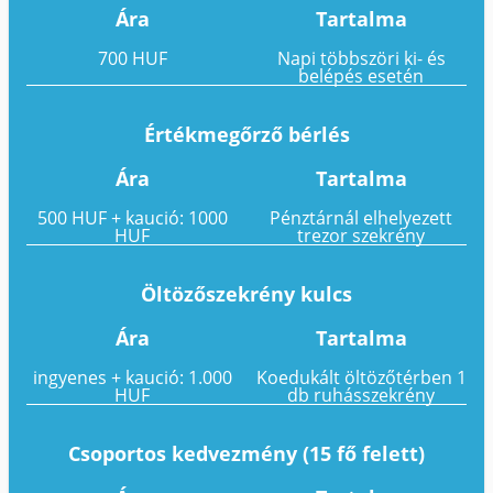
Ára
Tartalma
700 HUF
Napi többszöri ki- és
belépés esetén
Értékmegőrző bérlés
Ára
Tartalma
500 HUF + kaució: 1000
Pénztárnál elhelyezett
HUF
trezor szekrény
Öltözőszekrény kulcs
Ára
Tartalma
ingyenes + kaució: 1.000
Koedukált öltözőtérben 1
HUF
db ruhásszekrény
Csoportos kedvezmény (15 fő felett)