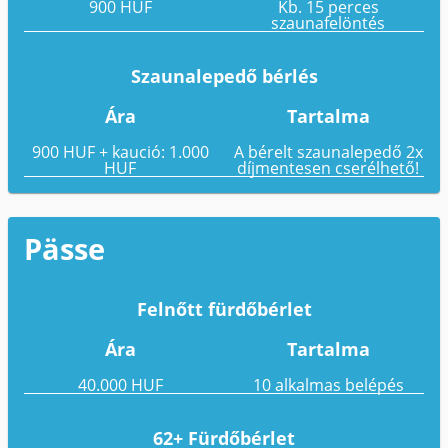
900 HUF
Kb. 15 perces
szaunafelöntés
Szaunalepedő bérlés
Ára
Tartalma
900 HUF + kaució: 1.000
A bérelt szaunalepedő 2x
HUF
díjmentesen cserélhető!
Pässe
Felnőtt fürdőbérlet
Ára
Tartalma
40.000 HUF
10 alkalmas belépés
62+ Fürdőbérlet