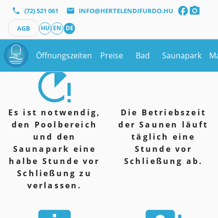
facebook
photo_camera
phone
(72) 521 061
mail
INFO@HERTELENDIFURDO.HU
UNSERE
AGB
HU
EN
DE
EINTRITTSPREISE
Öffnungszeiten
Preise
Bad
Saunapark
Ma
running_with_errors
Es ist notwendig,
Die Betriebszeit
den Poolbereich
der Saunen läuft
und den
täglich eine
Saunapark eine
Stunde vor
halbe Stunde vor
Schließung ab.
Schließung zu
verlassen.