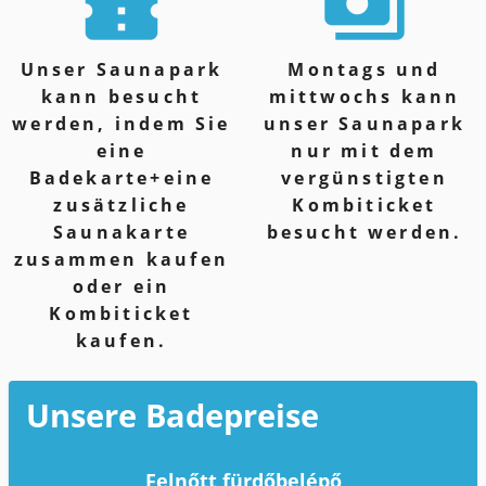
confirmation_number
payments
Unser Saunapark
Montags und
kann besucht
mittwochs kann
werden, indem Sie
unser Saunapark
eine
nur mit dem
Badekarte+eine
vergünstigten
zusätzliche
Kombiticket
Saunakarte
besucht werden.
zusammen kaufen
oder ein
Kombiticket
kaufen.
Unsere Badepreise
Felnőtt fürdőbelépő