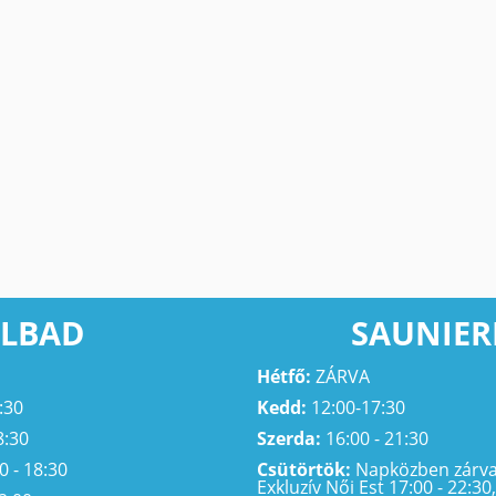
LBAD
SAUNIER
Hétfő:
ZÁRVA
:30
Kedd:
12:00-17:30
8:30
Szerda:
16:00 - 21:30
0 - 18:30
Csütörtök:
Napközben zárva,
Exkluzív Női Est 17:00 - 22:30,