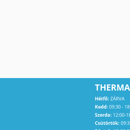
THERMA
Hétfő:
ZÁRVA
Kedd:
09:30 - 18
Szerda:
12:00-1
Csütörtök:
09:3