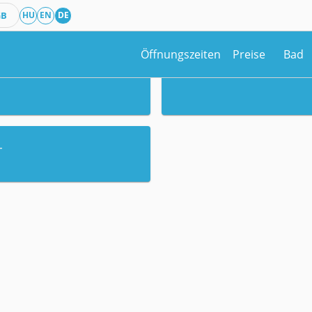
GB
HU
EN
DE
Öffnungszeiten
Preise
Bad
T