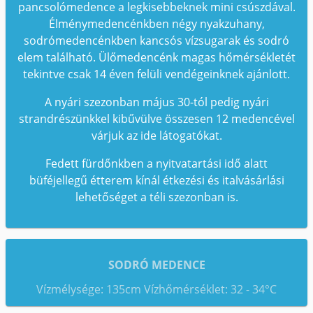
pancsolómedence a legkisebbeknek mini csúszdával.
Élménymedencénkben négy nyakzuhany,
sodrómedencénkben kancsós vízsugarak és sodró
elem található. Ülőmedencénk magas hőmérsékletét
tekintve csak 14 éven felüli vendégeinknek ajánlott.
A nyári szezonban május 30-tól pedig nyári
strandrészünkkel kibűvülve összesen 12 medencével
várjuk az ide látogatókat.
Fedett fürdőnkben a nyitvatartási idő alatt
büféjellegű étterem kínál étkezési és italvásárlási
lehetőséget a téli szezonban is.
SODRÓ MEDENCE
Vízmélysége: 135cm Vízhőmérséklet: 32 - 34°C