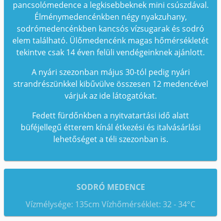
pancsolómedence a legkisebbeknek mini csúszdával.
Élménymedencénkben négy nyakzuhany,
sodrómedencénkben kancsós vízsugarak és sodró
elem található. Ülőmedencénk magas hőmérsékletét
tekintve csak 14 éven felüli vendégeinknek ajánlott.
A nyári szezonban május 30-tól pedig nyári
strandrészünkkel kibűvülve összesen 12 medencével
várjuk az ide látogatókat.
Fedett fürdőnkben a nyitvatartási idő alatt
büféjellegű étterem kínál étkezési és italvásárlási
lehetőséget a téli szezonban is.
SODRÓ MEDENCE
Vízmélysége: 135cm Vízhőmérséklet: 32 - 34°C